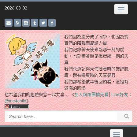
Skip
2026-08-02
Toggle
to
navigatio
content
我們因為緣分成了同學，也因為寶
寶們的降臨而凝聚力量
我們記錄著天使來臨那一刻的感
動，也刻畫著魔鬼搗蛋那一刻的天
真
我們永遠記得天使睡著時的安詳臉
龐，還有搗蛋時的天真笑容
我們都希望數年後回頭看，這裡有
滿滿的回憶
也希望我們的經驗與您一起共享… 《
加入粉絲團搶先看
│
Line好友：
@me4child
》
Toggle