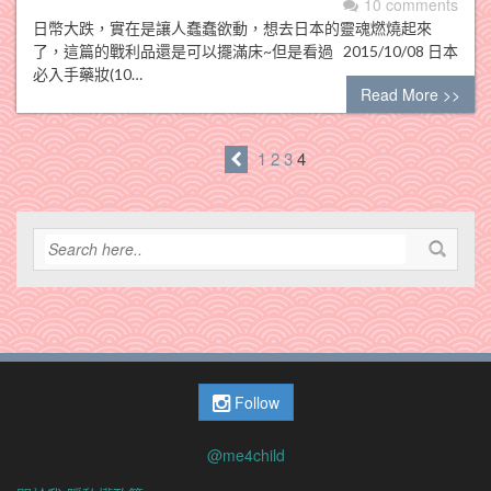
10 comments
日幣大跌，實在是讓人蠢蠢欲動，想去日本的靈魂燃燒起來
了，這篇的戰利品還是可以擺滿床~但是看過 2015/10/08 日本
必入手藥妝(10…
Read More >>
1
2
3
4
Follow
@me4child